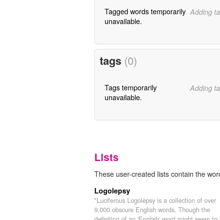
Tagged words temporarily
Adding ta
unavailable.
tags
(0)
Tags temporarily
Adding ta
unavailable.
Lists
These user-created lists contain the word
Logolepsy
"Luciferous Logolepsy is a collection of over
9,000 obscure English words. Though the
definition of an 'English' word might seem to