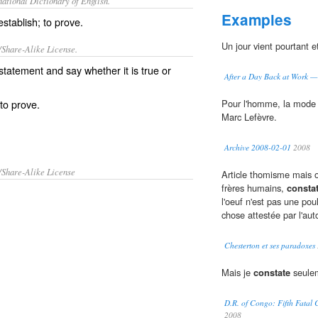
ational Dictionary of English.
Examples
 establish; to prove.
Un jour vient pourtant 
/Share-Alike License.
statement
and say whether it is
true
or
After a Day Back at Work — 
 to prove.
Pour l'homme, la mode 
Marc Lefèvre.
Archive 2008-02-01
2008
/Share-Alike License
Article thomisme mais ou
frères humains,
consta
l'oeuf n'est pas une pou
chose attestée par l'aut
Chesterton et ses paradoxes
Mais je
constate
seulem
D.R. of Congo: Fifth Fatal C
2008