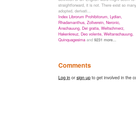
straightforward, it is not. There exist so man
adopted, derivati...
Index Librorum Prohibitorum,
Lydian,
Rhadamanthus,
Zollverein,
Neronic,
Anschauung,
Dei gratia,
Weltschmerz,
Hakenkreuz,
Deo volente,
Weltanschauung,
Quinquagesima
and
9231 more...
Comments
Log in
or
sign up
to get involved in the c