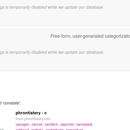
gs is temporarily disabled while we update our database.
Free-form, user-generated categorizat
gs is temporarily disabled while we update our database.
 'constate':
phrontistery - c
from phrontistery.info
cacogen,
cannel,
candent,
caponier,
carnassial,
 be
cathead,
cedrate,
centrobaric,
cementum,