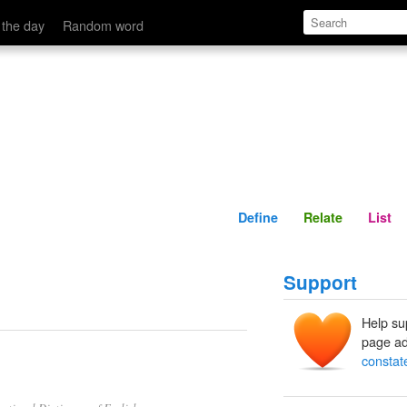
Define
Relate
 the day
Random word
Define
Relate
List
Support
Help su
page ad
constat