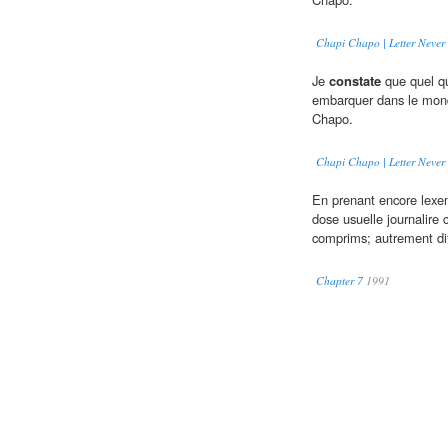
Chapi Chapo | Letter Never
Je
constate
que quel que
embarquer dans le mond
Chapo.
Chapi Chapo | Letter Never
En prenant encore lexe
dose usuelle journalire 
comprims; autrement dit
Chapter 7
1991