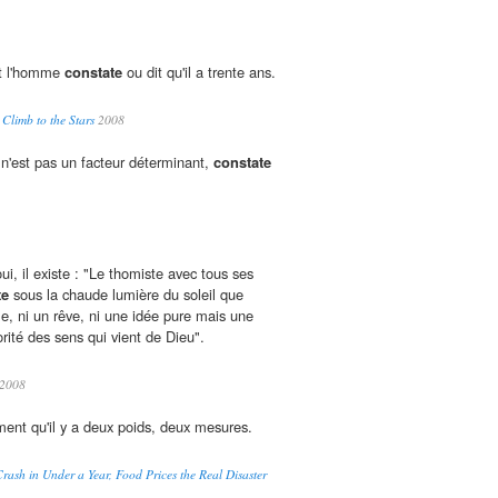
et l'homme
constate
ou dit qu'il a trente ans.
Climb to the Stars
2008
n'est pas un facteur déterminant,
constate
i, il existe : "Le thomiste avec tous ses
te
sous la chaude lumière du soleil que
le, ni un rêve, ni une idée pure mais une
orité des sens qui vient de Dieu".
2008
ent qu'il y a deux poids, deux mesures.
rash in Under a Year, Food Prices the Real Disaster