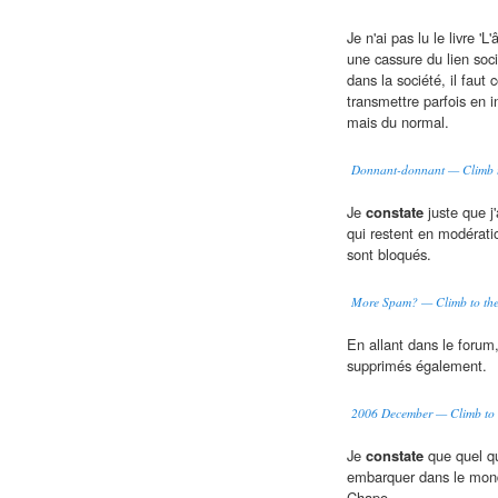
Je n'ai pas lu le livre '
une cassure du lien soci
dans la société, il faut
transmettre parfois en i
mais du normal.
Donnant-donnant — Climb t
Je
constate
juste que j
qui restent en modératio
sont bloqués.
More Spam? — Climb to the
En allant dans le forum
supprimés également.
2006 December — Climb to t
Je
constate
que quel que
embarquer dans le mond
Chapo.