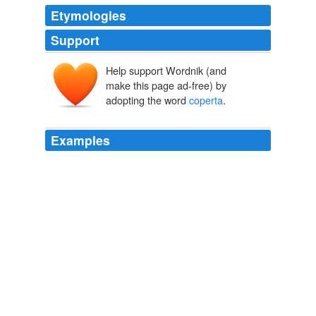
Etymologies
Support
Help support Wordnik (and
make this page ad-free) by
adopting the word
coperta
.
Examples
Da internet scaricare roba
coperta
da diritti non è un
diritto, ma se a me va di rivedere un film con Franco e
Ciccio, per esempio, che alla TV, bontà loro, oberati
come sono a trasmettere spazzatura non possono
passare nemmeno alle 4 del mattino ... che detto film
non è reperibile per le vie ordinarie, che i negozianti ti
guardano strano quanto glie lo chiedi ... che facciamo,
lo domandiamo a te?
The Pirate Bay - Blog
2008