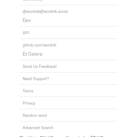
@wordnik@wordnik.social
Dev
API
github.com/wordnik
Et Cetera
Send Us Feedback!
Need Support?
Terms
Privacy
Random word
Advanced Search