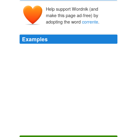
Help support Wordnik (and
make this page ad-free) by
adopting the word
corrente
.
Examples
As Lambert noted yesterday in
corrente
, a shady group
of Democrats have put together an ad to counter the
Dean surge, and they're using the 21st century version
of Willie Horton - Osama bin Laden.
December 2003
2003
Italiano · Repubblica Dominicana: si potrà sanare la
piaga delle interruzioni di
corrente
?
Global Voices in English » Dominican Republic: Solving the Issue
of Power Outages
2009
Yo! honeymoon india package romantic vacation
regione puglia asl DISCARICO COMUNICAZIONE