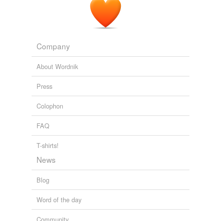
No Fat Clips!!! : Astral: Station ID01
2008
Selezione casuale dal mese scorso, giusto perché il
mese
corrente
stà per finire…
Company
No Fat Clips!!! : [BEST OF] November 2008 – pt.1
2008
About Wordnik
Press
Colophon
FAQ
T-shirts!
News
Blog
Word of the day
Community