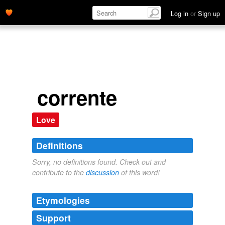
Log in
or
Sign up
corrente
Love
Definitions
Sorry, no definitions found. Check out and
contribute to the
discussion
of this word!
Etymologies
Support