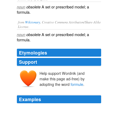
A set or prescribed model; a
noun
obsolete
formula.
from
Wiktionary
, Creative Commons Attribution/Share-Alike
License.
A set or prescribed model; a
noun
obsolete
formula.
Etymologies
Support
Help support Wordnik (and
make this page ad-free) by
adopting the word
formule
.
Examples
On se met à son compte non pas parce qu'on a des
compétences extraordinaires côté business ou