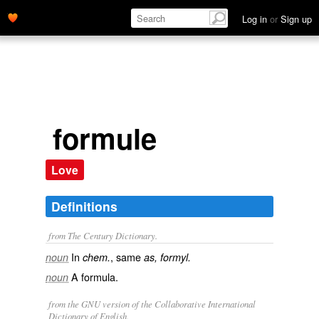
Log in
or
Sign up
formule
Love
Definitions
from The Century Dictionary.
In
, same
noun
chem.
as, formyl.
A formula.
noun
from the GNU version of the Collaborative International
Dictionary of English.