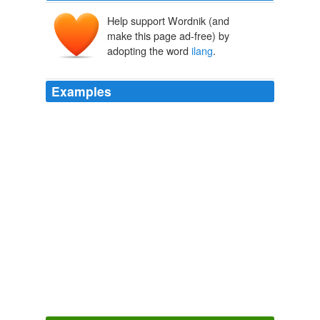
Help support Wordnik (and
make this page ad-free) by
adopting the word
ilang
.
Examples
Ang
ilang
mga species ng Australian dinosaurs survived
mabagsik Winters sa pamamagitan ng burrowing sa
ilalim ng lupa , na din ang mga ito protektado mula sa
predators.
ideonexus.com »2009» Septiyembre
2009
Superatoms ay nabanggit sa isang nakaraang post,
ngayon ay patuloy na pananaliksik ay nagpasiya na ang
ilang
mga kumbinasyon ng mga atoms gayahin ang
mga lagda elektron ng solong atoms ang ilan sa kung
saan ay predictable mula sa pana-panahon na mesa.
ideonexus.com »2,009» Disyembre
2009