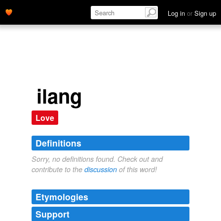
Log in
or
Sign up
ilang
Love
Definitions
Sorry, no definitions found. Check out and
contribute to the
discussion
of this word!
Etymologies
Support