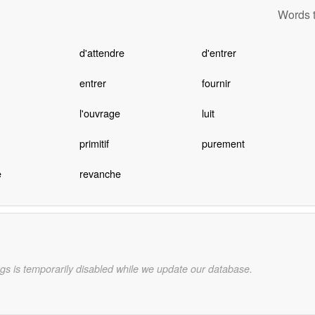
Words t
d'attendre
d'entrer
entrer
fournir
l'ouvrage
luit
primitif
purement
e
revanche
gs is temporarily disabled while we update our database.