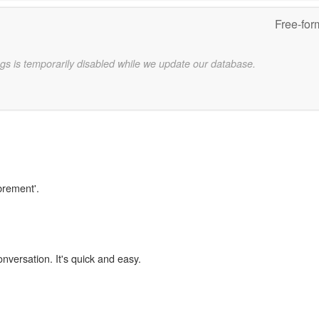
Free-for
gs is temporarily disabled while we update our database.
ibrement'.
onversation. It's quick and easy.