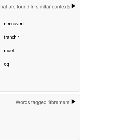
hat are found in similar contexts
decouvert
franchir
muet
qq
Words tagged 'librement'