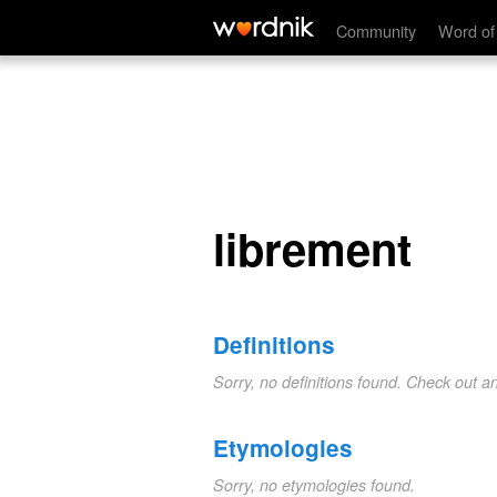
librement
Community
Word of
librement
Definitions
Sorry, no definitions found. Check out a
Etymologies
Sorry, no etymologies found.