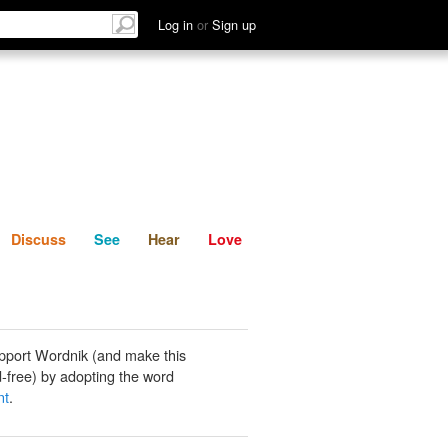
List
Discuss
See
Hear
Log in
or
Sign up
Discuss
See
Hear
Love
pport Wordnik (and make this
-free) by adopting the word
nt
.