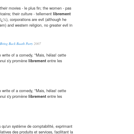
heir movies - le plus fin; the women - pas
ains; their culture - tellement
librement
tï¿½), corporations are evil (although he
em) and western religion, no greater evil in
 Bring Back Baath Party
2007
write of a comedy, "Mais, hélas! cette
ennui s'y promène
librement
entre les
write of a comedy, "Mais, hélas! cette
ennui s'y promène
librement
entre les
us qu'un système de comptabilité, exprimant
latives des produits et services, facilitant la