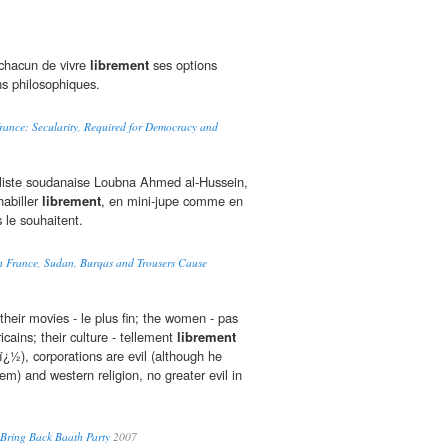
chacun de vivre
librement
ses options
ons philosophiques.
France: Secularity, Required for Democracy and
rnaliste soudanaise Loubna Ahmed al-Hussein,
habiller
librement
, en mini-jupe comme en
s le souhaitent.
In France, Sudan, Burqas and Trousers Cause
heir movies - le plus fin; the women - pas
ains; their culture - tellement
librement
tï¿½), corporations are evil (although he
em) and western religion, no greater evil in
 Bring Back Baath Party
2007