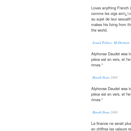
Loves anything French (t
comme les oigs amï¿½ric
au sujet de leur sexuali
makes his living from th
the world.
Sound Politics: McDermott:
Alphonse Daudet was to 
pièce est en vers, et l'
rimes."
Henrik Ibsen
2008
Alphonse Daudet was to 
pièce est en vers, et l'
rimes."
Henrik Ibsen
2008
La finance ne serait pl
en chiffres les valeurs re