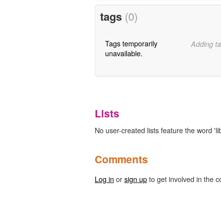
tags
(0)
Tags temporarily
Adding ta
unavailable.
Lists
No user-created lists feature the word 'l
Comments
Log in
or
sign up
to get involved in the c