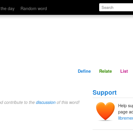
Define
Relate
 the day
Random word
Define
Relate
List
Support
nd contribute to the
discussion
of this word!
Help su
page ad
libreme