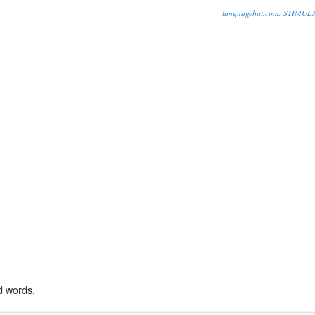
languagehat.com: STIMU
d words.