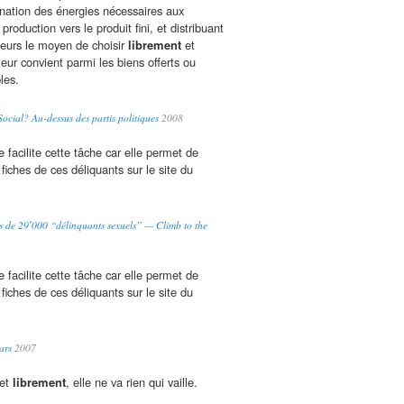
ination des énergies nécessaires aux
production vers le produit fini, et distribuant
urs le moyen de choisir
librement
et
leur convient parmi les biens offerts ou
les.
Social? Au-dessus des partis politiques
2008
e facilite cette tâche car elle permet de
fiches de ces déliquants sur le site du
…
s de 29′000 “délinquants sexuels” — Climb to the
e facilite cette tâche car elle permet de
fiches de ces déliquants sur le site du
…
ars
2007
 et
librement
, elle ne va rien qui vaille.