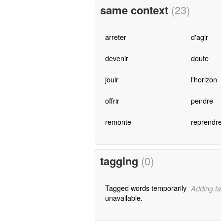
same context
(23)
arreter
d'agir
devenir
doute
jouir
l'horizon
offrir
pendre
remonte
reprendr
tagging
(0)
Tagged words temporarily
Adding ta
unavailable.