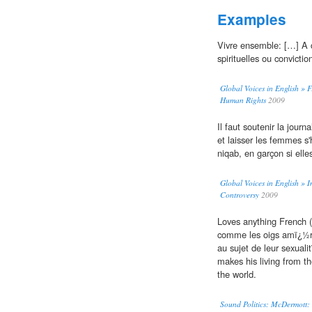
Examples
Vivre ensemble: […] A 
spirituelles ou convicti
Global Voices in English » 
Human Rights
2009
Il faut soutenir la jou
et laisser les femmes s'
niqab, en garçon si elle
Global Voices in English » 
Controversy
2009
Loves anything French (t
comme les oigs amï¿½ric
au sujet de leur sexuali
makes his living from th
the world.
Sound Politics: McDermott: