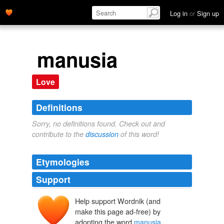
Log in
or
Sign up
manusia
Love
Definitions
Sorry, no definitions found. Check out and
contribute to the
discussion
of this word!
Etymologies
Support
Help support Wordnik (and
make this page ad-free) by
adopting the word
manusia
.